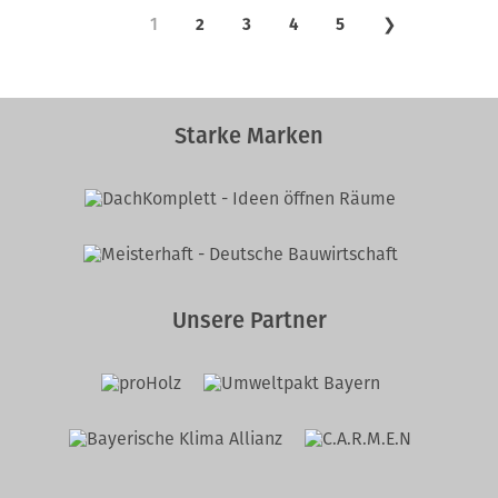
1
2
3
4
5
❯
Starke Marken
Unsere Partner