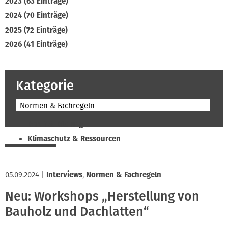
2023 (63 Einträge)
2024 (70 Einträge)
2025 (72 Einträge)
2026 (41 Einträge)
Kategorie
Normen & Fachregeln
Beruf & Bildung
Klimaschutz & Ressourcen
Normen & Fachregeln
Prävention & Arbeitsschutz
05.09.2024
|
Interviews
,
Normen & Fachregeln
Recht & Wirtschaft
Neu: Workshops „Herstellung von
Soziales & Tarifpolitik
Bauholz und Dachlatten“
Verband & Innungen
Interviews