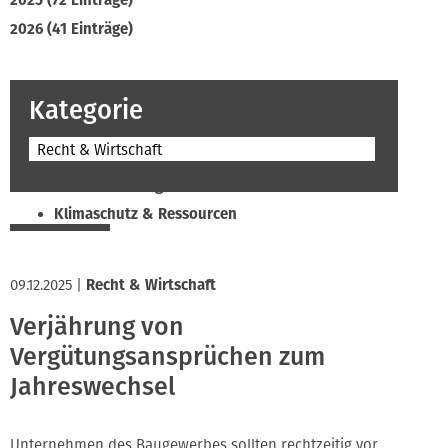
2025 (72 Einträge)
2026 (41 Einträge)
Kategorie
Recht & Wirtschaft
Beruf & Bildung
Klimaschutz & Ressourcen
Normen & Fachregeln
Prävention & Arbeitsschutz
09.12.2025
|
Recht & Wirtschaft
Recht & Wirtschaft
Verjährung von
Soziales & Tarifpolitik
Vergütungsansprüchen zum
Verband & Innungen
Jahreswechsel
Interviews
Innung
Unternehmen des Baugewerbes sollten rechtzeitig vor