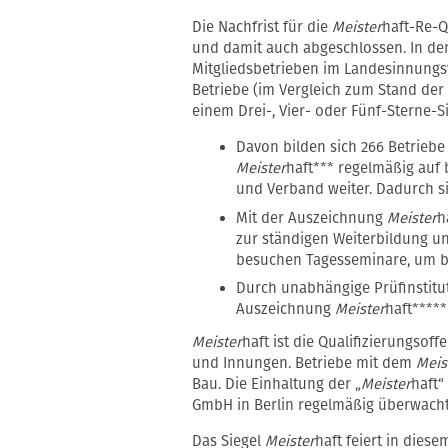
Die Nachfrist für die
Meister
haft-Re-Q
und damit auch abgeschlossen. In d
Mitgliedsbetrieben im Landesinnung
Betriebe (im Vergleich zum Stand der l
einem Drei-, Vier- oder Fünf-Sterne-
Davon bilden sich 266 Betriebe
Meister
haft*** regelmäßig auf
und Verband weiter. Dadurch s
Mit der Auszeichnung
Meister
h
zur ständigen Weiterbildung un
besuchen Tagesseminare, um bet
Durch unabhängige Prüfinstitute
Auszeichnung
Meister
haft****
Meister
haft ist die Qualifizierungsof
und Innungen. Betriebe mit dem
Meis
Bau. Die Einhaltung der „
Meister
haft“
GmbH in Berlin regelmäßig überwacht
Das Siegel
Meister
haft feiert in dies