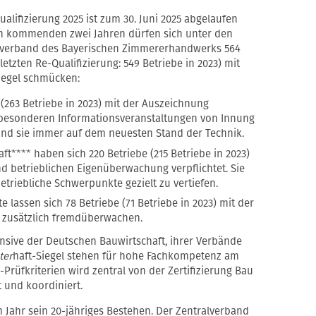
ualifizierung 2025 ist zum 30. Juni 2025 abgelaufen
en kommenden zwei Jahren dürfen sich unter den
sverband des Bayerischen Zimmererhandwerks 564
etzten Re-Qualifizierung: 549 Betriebe in 2023) mit
Siegel schmücken:
 (263 Betriebe in 2023) mit der Auszeichnung
 besonderen Informationsveranstaltungen von Innung
ind sie immer auf dem neuesten Stand der Technik.
aft**** haben sich 220 Betriebe (215 Betriebe in 2023)
d betrieblichen Eigenüberwachung verpflichtet. Sie
riebliche Schwerpunkte gezielt zu vertiefen.
 lassen sich 78 Betriebe (71 Betriebe in 2023) mit der
* zusätzlich fremdüberwachen.
fensive der Deutschen Bauwirtschaft, ihrer Verbände
ter
haft-Siegel stehen für hohe Fachkompetenz am
 -Prüfkriterien wird zentral von der Zertifizierung Bau
 und koordiniert.
em Jahr sein 20-jähriges Bestehen. Der Zentralverband