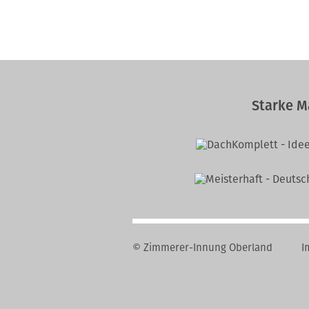
Starke M
© Zimmerer-Innung Oberland
I
Nav
übe