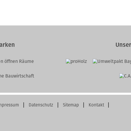
arken
Unser
mpressum
Datenschutz
Sitemap
Kontakt
igation
rspringen