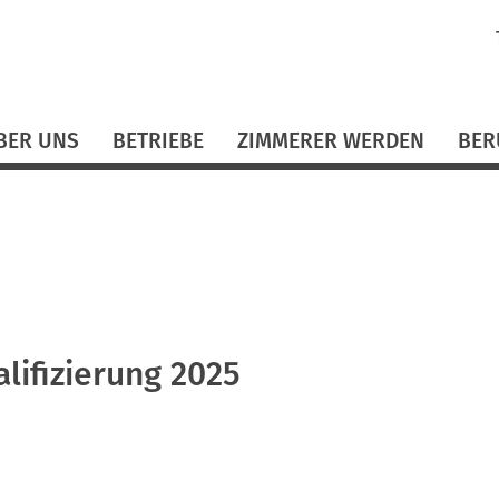
N
ü
BER UNS
BETRIEBE
ZIMMERER WERDEN
BER
lifizierung 2025